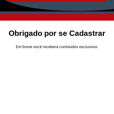
©2022. AVS Tecnologia® Todos os Direitos
Obrigado por se Cadastrar
Reservados.
Em breve você receberá conteúdos exclusivos