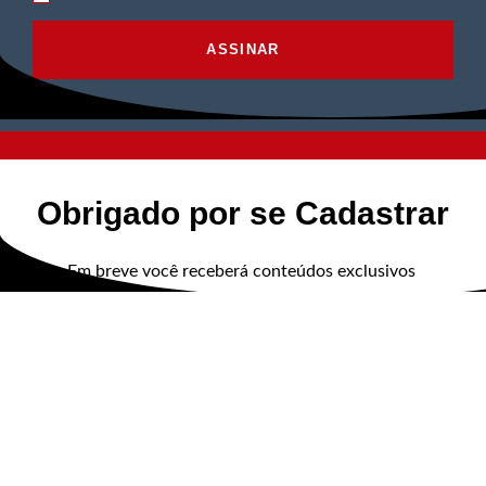
ASSINAR
©2022. AVS Tecnologia® Todos os Direitos
Obrigado por se Cadastrar
Reservados.
Em breve você receberá conteúdos exclusivos
Obrigado pela sua
mensagem