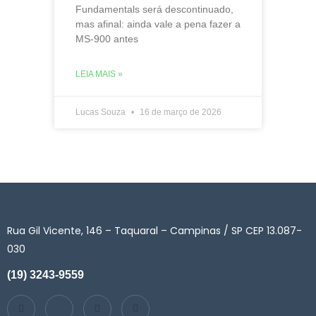
Fundamentals será descontinuado,
mas afinal: ainda vale a pena fazer a
MS-900 antes
LEIA MAIS »
Lucas Souza
16 de março de 2026
Rua Gil Vicente, 146 – Taquaral – Campinas / SP CEP 13.087-
030
(19) 3243-9559