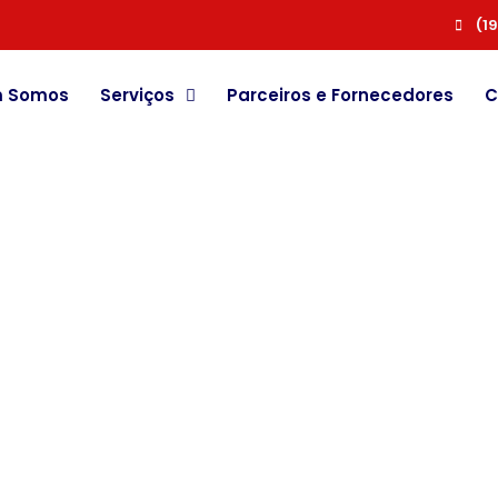
(1
 Somos
Serviços
Parceiros e Fornecedores
C
ira Nossos Artigos