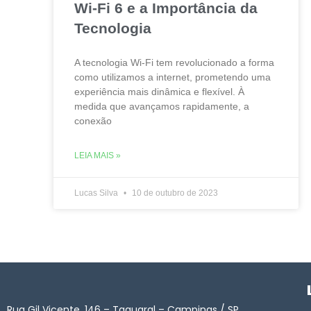
Wi-Fi 6 e a Importância da
Tecnologia
A tecnologia Wi-Fi tem revolucionado a forma
como utilizamos a internet, prometendo uma
experiência mais dinâmica e flexível. À
medida que avançamos rapidamente, a
conexão
LEIA MAIS »
Lucas Silva
10 de outubro de 2023
Rua Gil Vicente, 146 – Taquaral – Campinas / SP