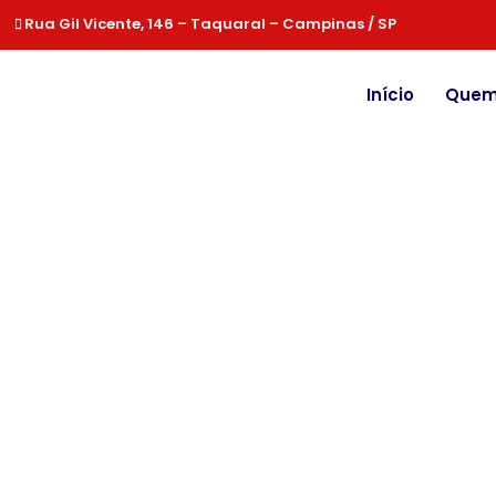
Rua Gil Vicente, 146 – Taquaral – Campinas / SP
Início
Quem
Wireless
Conf