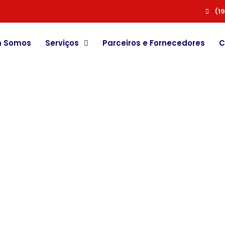
(1
 Somos
Serviços
Parceiros e Fornecedores
C
ira Nossos Artigos