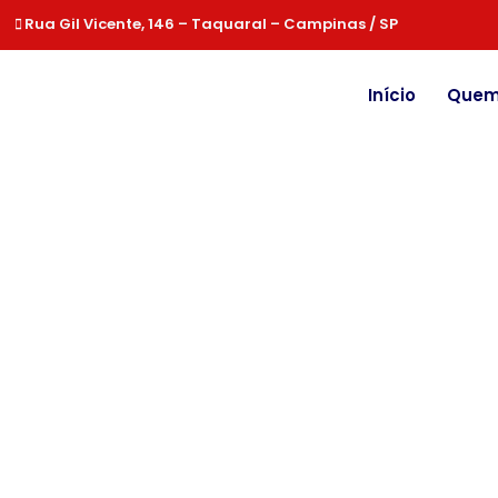
Rua Gil Vicente, 146 – Taquaral – Campinas / SP
Início
Quem
Anti-Ransomware
Conf