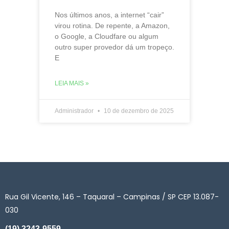
Nos últimos anos, a internet “cair”
virou rotina. De repente, a Amazon,
o Google, a Cloudfare ou algum
outro super provedor dá um tropeço.
E
LEIA MAIS »
Administrador
10 de dezembro de 2025
Rua Gil Vicente, 146 – Taquaral – Campinas / SP CEP 13.087-
030
(19) 3243-9559