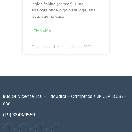
inglês fishing (pescar). Uma
analogia onde o golpista joga uma
isca, que no caso
LEIA MAIS »
Felipe Lionardi
4 de julho de 2023
Rua Gil Vicente, 146 – Taquaral – Campinas / SP CEP 13.087-
030
(19) 3243-9559