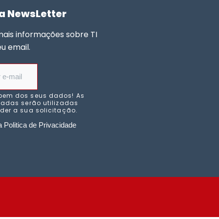
a NewsLetter
mais informações sobre TI
eu email.
bem dos seus dados! As
adas serão utilizadas
er a sua solicitação.
 Politica de Privacidade