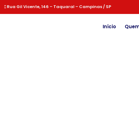
Rua Gil Vicente, 146 – Taquaral – Campinas / SP
Início
Quem
Windows
Conf