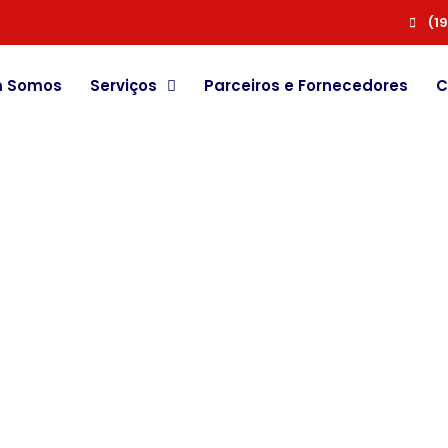
(1
 Somos
Serviços
Parceiros e Fornecedores
C
ira Nossos Artigos