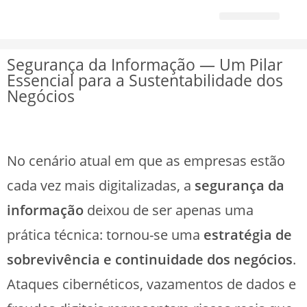
>
Backup
>
Segurança da Informação — Um Pilar Essencial para a S
Quem Somos
Parceiros e Fornecedore
Segurança da Informação — Um Pilar
Essencial para a Sustentabilidade dos
Negócios
No cenário atual em que as empresas estão
cada vez mais digitalizadas, a
segurança da
informação
deixou de ser apenas uma
prática técnica: tornou-se uma
estratégia de
sobrevivência e continuidade dos negócios
.
Ataques cibernéticos, vazamentos de dados e