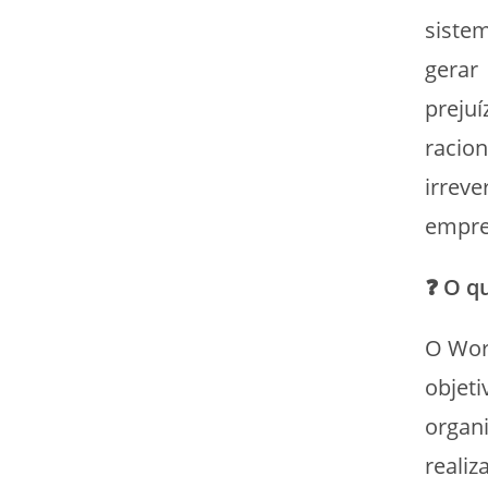
sistem
gerar
prejuí
racion
irreve
empre
❓
O qu
O Wor
objeti
organ
realiz