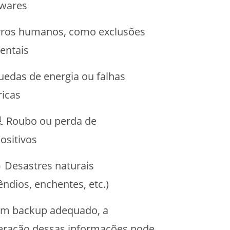
wares
rros humanos, como exclusões
dentais
uedas de energia ou falhas
ricas
️💻 Roubo ou perda de
positivos
 Desastres naturais
êndios, enchentes, etc.)
m backup adequado, a
eração dessas informações pode