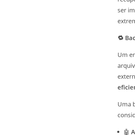
ser i
extre
🔁
Bac
Um er
arqui
extern
efici
Uma b
consi
🤖
A