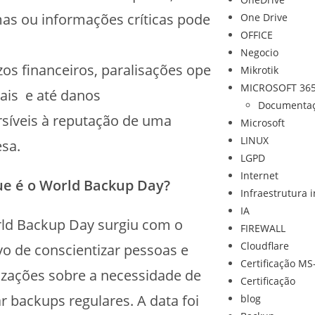
as ou informações críticas pode
One Drive
OFFICE
Negocio
zos financeiros, paralisações ope
Mikrotik
MICROSOFT 36
ais e até danos
Documenta
rsíveis à reputação de uma
Microsoft
LINUX
sa.
LGPD
Internet
e é o World Backup Day?
Infraestrutura i
IA
ld Backup Day surgiu com o
FIREWALL
Cloudflare
vo de conscientizar pessoas e
Certificação MS
izações sobre a necessidade de
Certificação
ar backups regulares. A data foi
blog