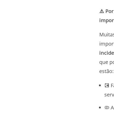
⚠️
Por
impor
Muita
impor
incid
que p
estão
💽 F
ser
🦠 