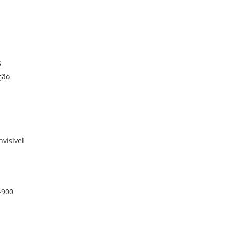
5
ção
nvisivel
-900