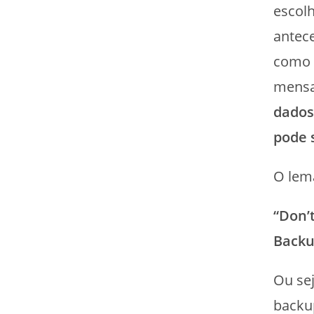
escol
antec
como “
mens
dados
pode 
O lem
“Don’t
Backu
Ou se
backu