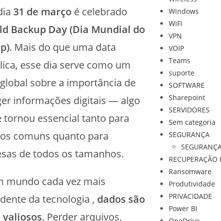
dia
31 de março
é celebrado
Windows
WIFI
ld Backup Day (Dia Mundial do
VPN
p)
. Mais do que uma data
VOIP
Teams
lica, esse dia serve como um
suporte
 global sobre a importância de
SOFTWARE
Sharepoint
er informações digitais — algo
SERVIDORES
 tornou essencial tanto para
Sem categoria
ios comuns quanto para
SEGURANÇA
SEGURANÇ
sas de todos os tamanhos.
RECUPERAÇÃO 
Ransomware
 mundo cada vez mais
Produtividade
PRIVACIDADE
dente da tecnologia ,
dados são
Power BI
 valiosos
. Perder arquivos,
OneDrive