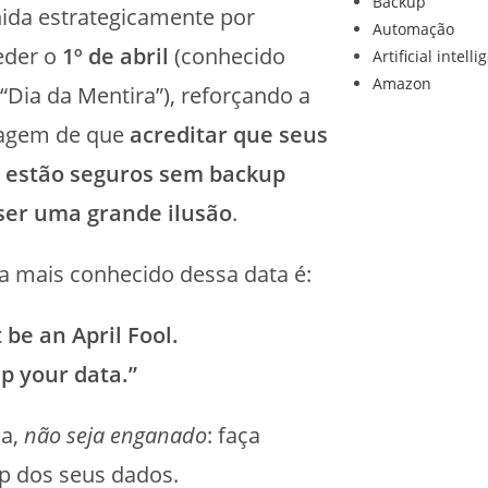
Backup
hida estrategicamente por
Automação
eder o
1º de abril
(conhecido
Artificial intell
Amazon
Dia da Mentira”), reforçando a
agem de que
acreditar que seus
 estão seguros sem backup
ser uma grande ilusão
.
a mais conhecido dessa data é:
 be an April Fool.
p your data.”
ja,
não seja enganado
: faça
p dos seus dados.