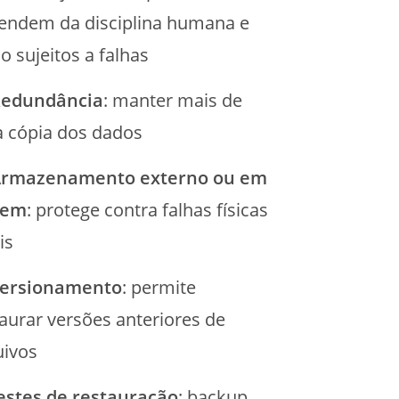
endem da disciplina humana e
o sujeitos a falhas
edundância
: manter mais de
 cópia dos dados
rmazenamento externo ou em
vem
: protege contra falhas físicas
ais
ersionamento
: permite
aurar versões anteriores de
uivos
estes de restauração
: backup