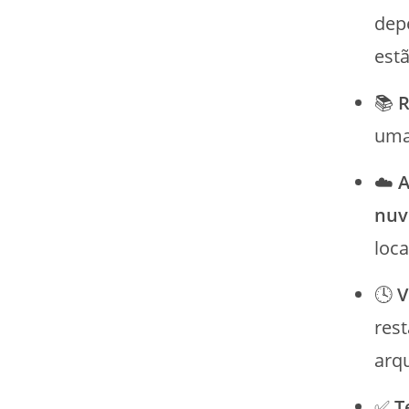
dep
estã
📚
R
uma
☁️
A
nu
loc
🕓
V
rest
arq
✅
T