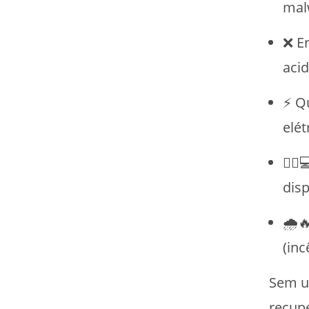
mal
❌ E
aci
⚡ Q
elét
🏃‍♂
dis
🌧️
(inc
Sem u
recup