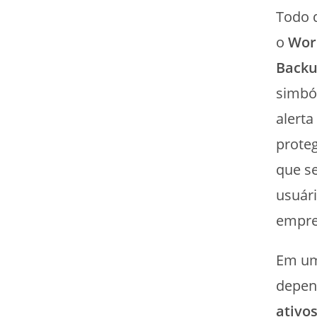
Todo 
o
Wor
Backu
simbó
alerta
proteg
que se
usuár
empre
Em um
depen
ativos